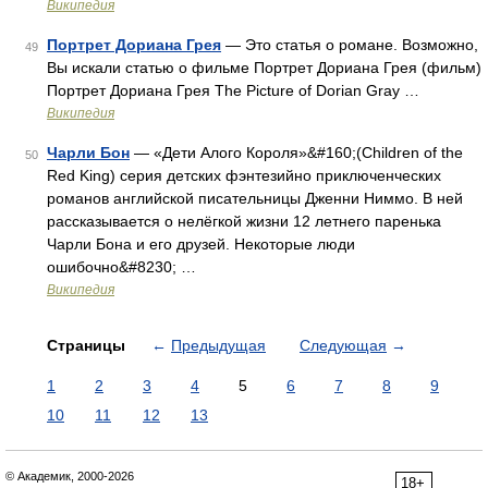
Википедия
Портрет Дориана Грея
— Это статья о романе. Возможно,
49
Вы искали статью о фильме Портрет Дориана Грея (фильм)
Портрет Дориана Грея The Picture of Dorian Gray …
Википедия
Чарли Бон
— «Дети Алого Короля»&#160;(Children of the
50
Red King) серия детских фэнтезийно приключенческих
романов английской писательницы Дженни Ниммо. В ней
рассказывается о нелёгкой жизни 12 летнего паренька
Чарли Бона и его друзей. Некоторые люди
ошибочно&#8230; …
Википедия
Страницы
←
Предыдущая
Следующая
→
1
2
3
4
5
6
7
8
9
10
11
12
13
© Академик, 2000-2026
18+