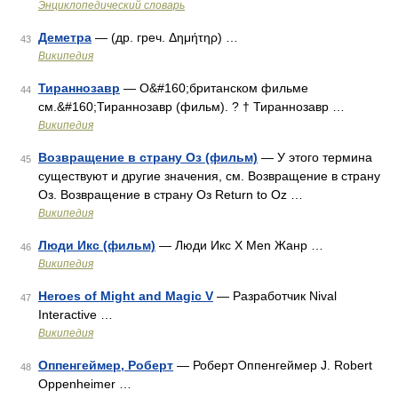
Энциклопедический словарь
Деметра
— (др. греч. Δημήτηρ) …
43
Википедия
Тираннозавр
— О&#160;британском фильме
44
см.&#160;Тираннозавр (фильм). ? † Тираннозавр …
Википедия
Возвращение в страну Оз (фильм)
— У этого термина
45
существуют и другие значения, см. Возвращение в страну
Оз. Возвращение в страну Оз Return to Oz …
Википедия
Люди Икс (фильм)
— Люди Икс X Men Жанр …
46
Википедия
Heroes of Might and Magic V
— Разработчик Nival
47
Interactive …
Википедия
Оппенгеймер, Роберт
— Роберт Оппенгеймер J. Robert
48
Oppenheimer …