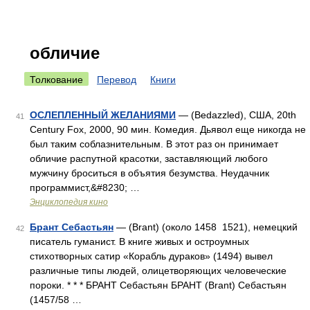
обличие
Толкование
Перевод
Книги
ОСЛЕПЛЕННЫЙ ЖЕЛАНИЯМИ
— (Bedazzled), США, 20th
41
Century Fox, 2000, 90 мин. Комедия. Дьявол еще никогда не
был таким соблазнительным. В этот раз он принимает
обличие распутной красотки, заставляющий любого
мужчину броситься в объятия безумства. Неудачник
программист,&#8230; …
Энциклопедия кино
Брант Себастьян
— (Brant) (около 1458 1521), немецкий
42
писатель гуманист. В книге живых и остроумных
стихотворных сатир «Корабль дураков» (1494) вывел
различные типы людей, олицетворяющих человеческие
пороки. * * * БРАНТ Себастьян БРАНТ (Brant) Себастьян
(1457/58 …